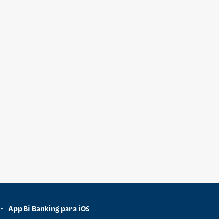
App Bi Banking para iOS
•