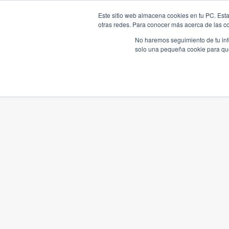
Este sitio web almacena cookies en tu PC. Esta
otras redes. Para conocer más acerca de las coo
No haremos seguimiento de tu info
solo una pequeña cookie para que 