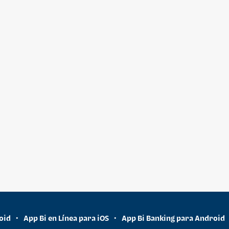
oid
App Bi en Línea para iOS
App Bi Banking para Android
•
•