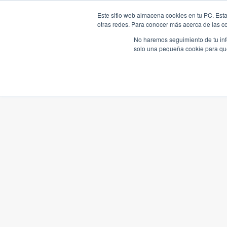
Este sitio web almacena cookies en tu PC. Esta
otras redes. Para conocer más acerca de las coo
No haremos seguimiento de tu info
solo una pequeña cookie para que 