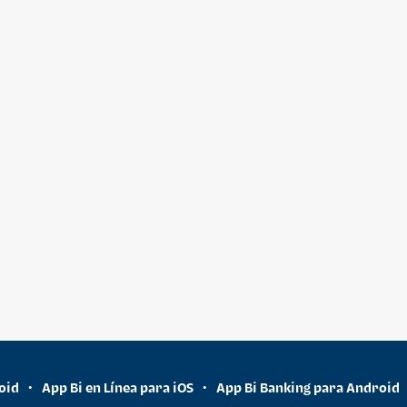
oid
App Bi en Línea para iOS
App Bi Banking para Android
•
•