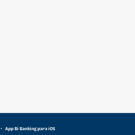
App Bi Banking para iOS
•