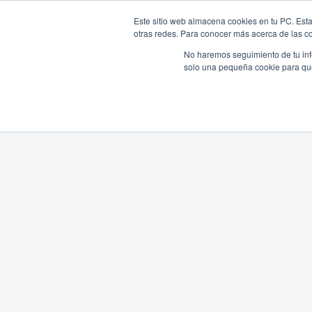
Este sitio web almacena cookies en tu PC. Esta
otras redes. Para conocer más acerca de las coo
No haremos seguimiento de tu info
solo una pequeña cookie para que 