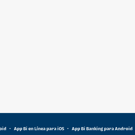
oid
App Bi en Línea para iOS
App Bi Banking para Android
•
•