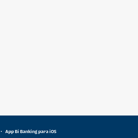
App Bi Banking para iOS
•