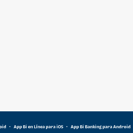
oid
App Bi en Línea para iOS
App Bi Banking para Android
•
•