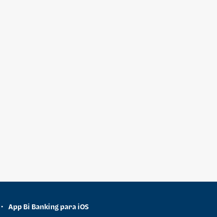
App Bi Banking para iOS
•