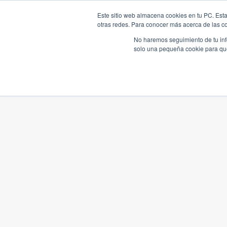
Este sitio web almacena cookies en tu PC. Esta
otras redes. Para conocer más acerca de las coo
No haremos seguimiento de tu info
solo una pequeña cookie para que 