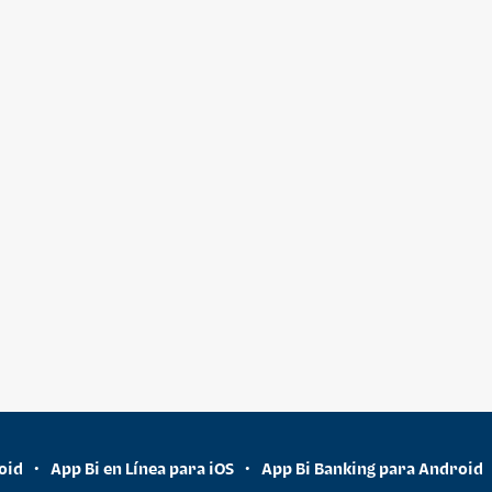
oid
App Bi en Línea para iOS
App Bi Banking para Android
•
•