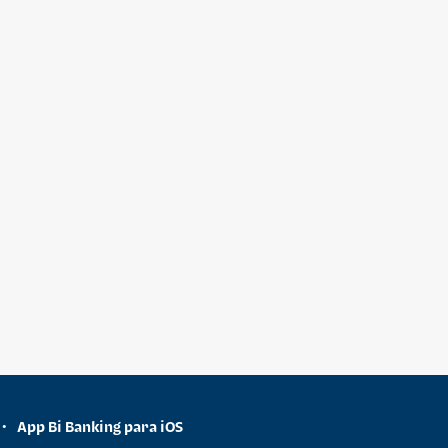
App Bi Banking para iOS
•