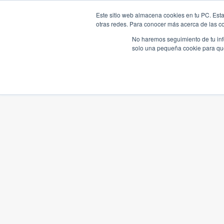
Este sitio web almacena cookies en tu PC. Esta
otras redes. Para conocer más acerca de las coo
No haremos seguimiento de tu info
solo una pequeña cookie para que 