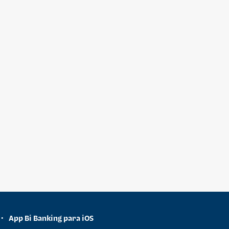
App Bi Banking para iOS
•