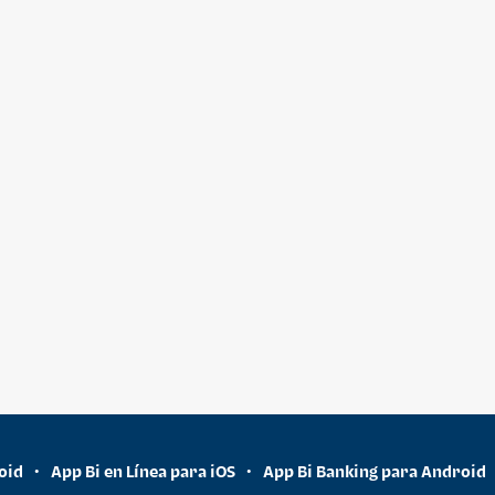
oid
App Bi en Línea para iOS
App Bi Banking para Android
•
•