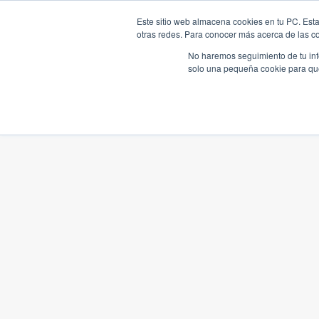
Este sitio web almacena cookies en tu PC. Esta
otras redes. Para conocer más acerca de las coo
No haremos seguimiento de tu info
solo una pequeña cookie para que 