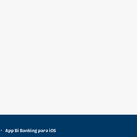
App Bi Banking para iOS
•