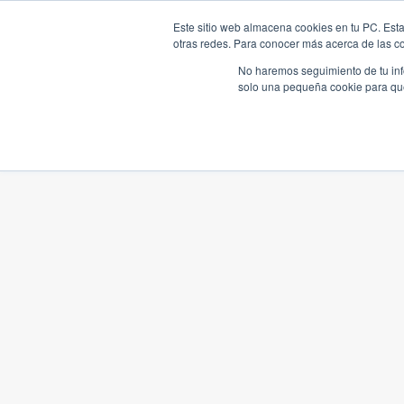
Este sitio web almacena cookies en tu PC. Esta
otras redes. Para conocer más acerca de las coo
No haremos seguimiento de tu info
solo una pequeña cookie para que 