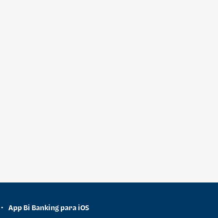
App Bi Banking para iOS
•