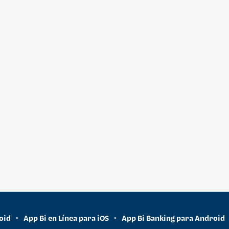
oid
App Bi en Línea para iOS
App Bi Banking para Android
•
•