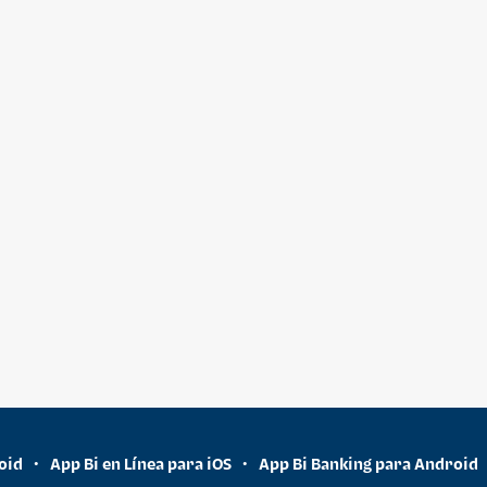
oid
App Bi en Línea para iOS
App Bi Banking para Android
•
•