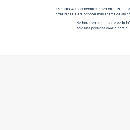
Este sitio web almacena cookies en tu PC. Esta
otras redes. Para conocer más acerca de las coo
No haremos seguimiento de tu info
solo una pequeña cookie para que 