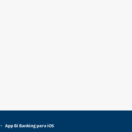
App Bi Banking para iOS
•