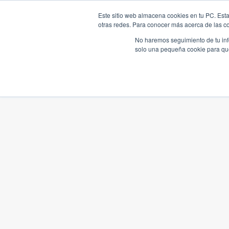
Este sitio web almacena cookies en tu PC. Esta
otras redes. Para conocer más acerca de las coo
No haremos seguimiento de tu info
solo una pequeña cookie para que 