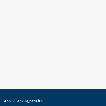
App Bi Banking para iOS
•