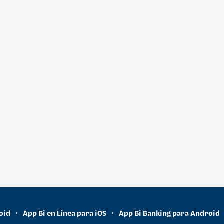
oid
App Bi en Línea para iOS
App Bi Banking para Android
•
•