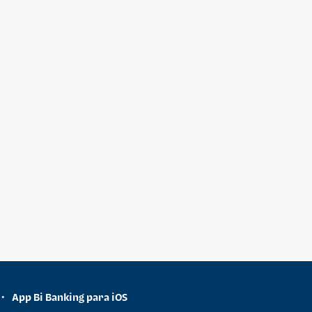
App Bi Banking para iOS
•