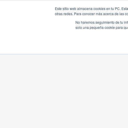
Este sitio web almacena cookies en tu PC. Esta
otras redes. Para conocer más acerca de las coo
No haremos seguimiento de tu info
solo una pequeña cookie para que 