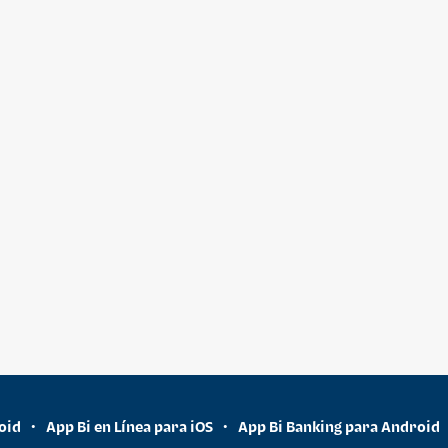
oid
App Bi en Línea para iOS
App Bi Banking para Android
•
•