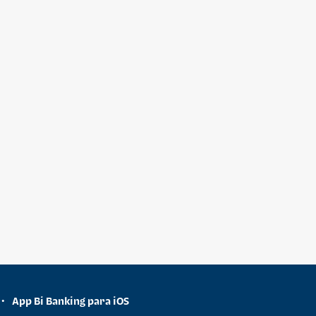
App Bi Banking para iOS
•