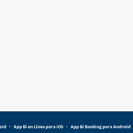
oid
App Bi en Línea para iOS
App Bi Banking para Android
•
•