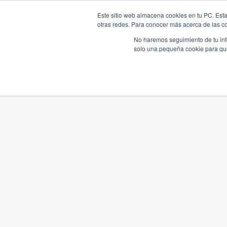
Este sitio web almacena cookies en tu PC. Esta
otras redes. Para conocer más acerca de las coo
No haremos seguimiento de tu info
solo una pequeña cookie para que 