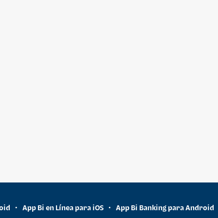
oid
App Bi en Línea para iOS
App Bi Banking para Android
•
•