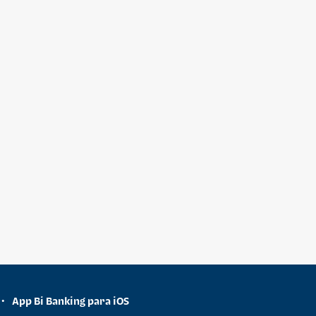
App Bi Banking para iOS
•