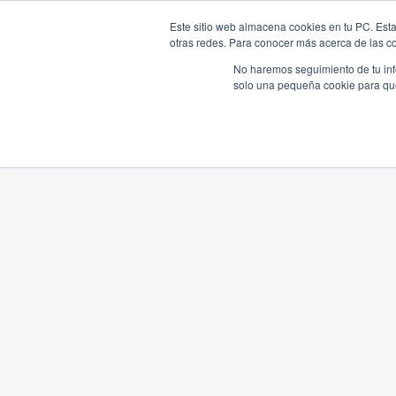
Este sitio web almacena cookies en tu PC. Esta
otras redes. Para conocer más acerca de las coo
No haremos seguimiento de tu info
solo una pequeña cookie para que 