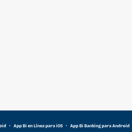
oid
App Bi en Línea para iOS
App Bi Banking para Android
•
•