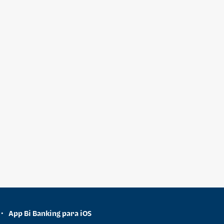
App Bi Banking para iOS
•