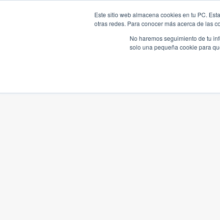
Este sitio web almacena cookies en tu PC. Esta
otras redes. Para conocer más acerca de las coo
No haremos seguimiento de tu info
solo una pequeña cookie para que 