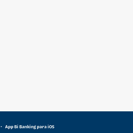
App Bi Banking para iOS
•