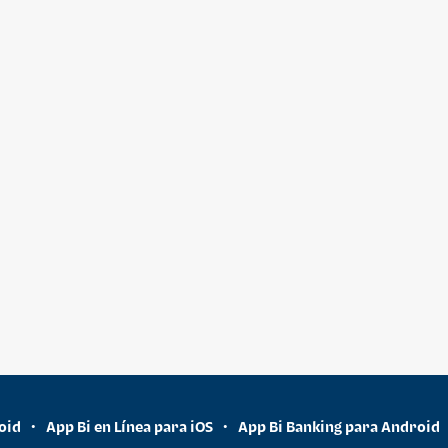
oid
App Bi en Línea para iOS
App Bi Banking para Android
•
•