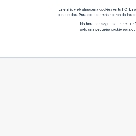
Este sitio web almacena cookies en tu PC. Esta
otras redes. Para conocer más acerca de las coo
No haremos seguimiento de tu info
solo una pequeña cookie para que 