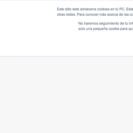
Este sitio web almacena cookies en tu PC. Esta
otras redes. Para conocer más acerca de las coo
No haremos seguimiento de tu info
solo una pequeña cookie para que 