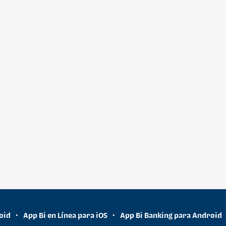
oid
App Bi en Línea para iOS
App Bi Banking para Android
•
•