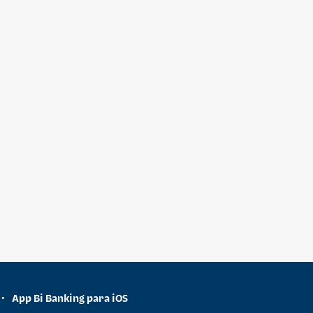
App Bi Banking para iOS
•