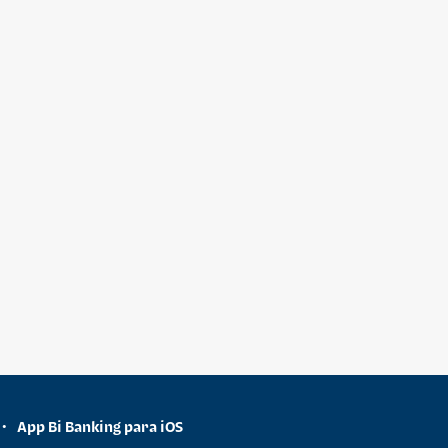
App Bi Banking para iOS
•