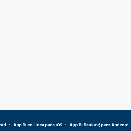
oid
App Bi en Línea para iOS
App Bi Banking para Android
•
•