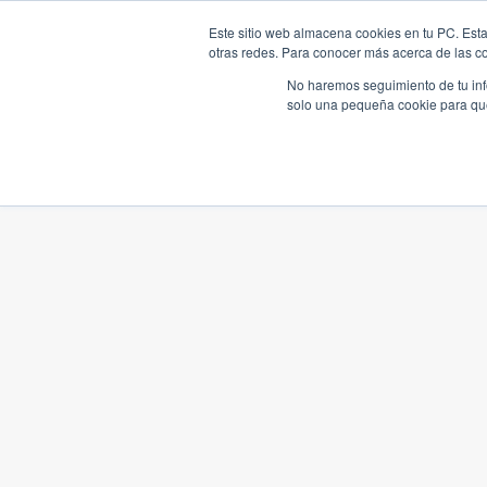
Este sitio web almacena cookies en tu PC. Esta
otras redes. Para conocer más acerca de las coo
No haremos seguimiento de tu info
solo una pequeña cookie para que 