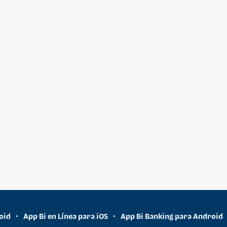
oid
App Bi en Línea para iOS
App Bi Banking para Android
•
•