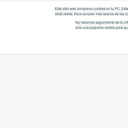
Este sitio web almacena cookies en tu PC. Esta
otras redes. Para conocer más acerca de las coo
No haremos seguimiento de tu info
solo una pequeña cookie para que 