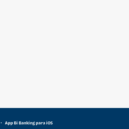
App Bi Banking para iOS
•