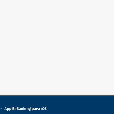
App Bi Banking para iOS
•