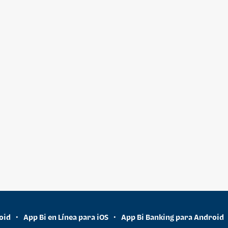
oid
App Bi en Línea para iOS
App Bi Banking para Android
•
•