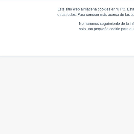
Este sitio web almacena cookies en tu PC. Esta
otras redes. Para conocer más acerca de las coo
No haremos seguimiento de tu info
solo una pequeña cookie para que 