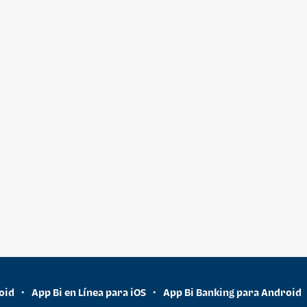
oid
App Bi en Línea para iOS
App Bi Banking para Android
•
•