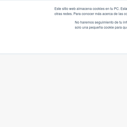
Este sitio web almacena cookies en tu PC. Esta
otras redes. Para conocer más acerca de las coo
No haremos seguimiento de tu info
solo una pequeña cookie para que 