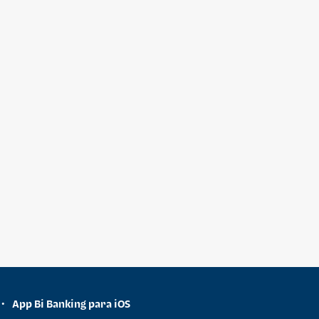
App Bi Banking para iOS
•