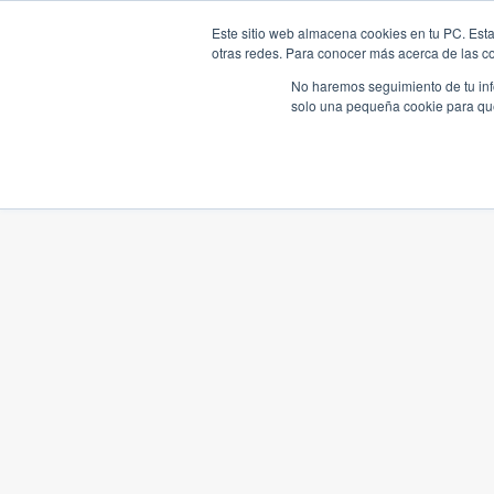
Este sitio web almacena cookies en tu PC. Esta
otras redes. Para conocer más acerca de las coo
No haremos seguimiento de tu info
solo una pequeña cookie para que 