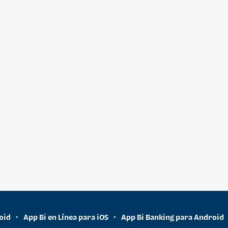
oid
App Bi en Línea para iOS
App Bi Banking para Android
•
•