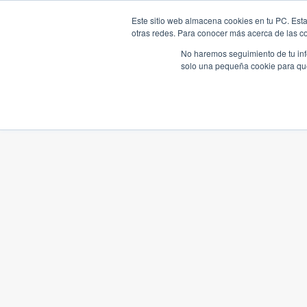
Este sitio web almacena cookies en tu PC. Esta
otras redes. Para conocer más acerca de las coo
No haremos seguimiento de tu info
solo una pequeña cookie para que 