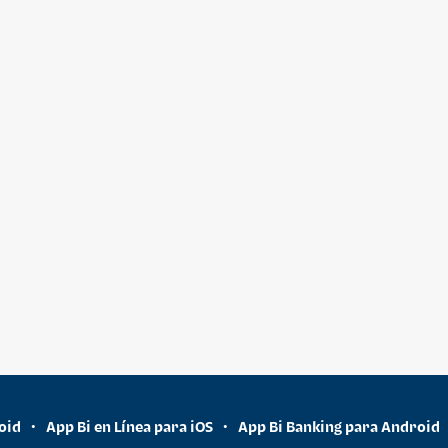
oid
App Bi en Línea para iOS
App Bi Banking para Android
•
•