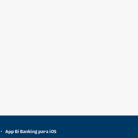
App Bi Banking para iOS
•