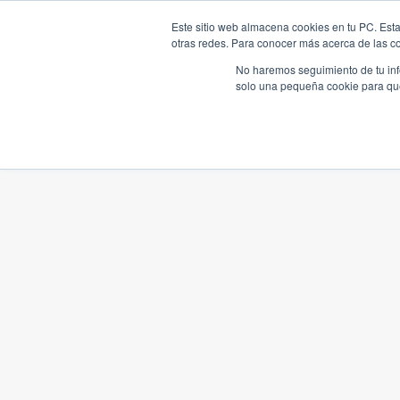
Este sitio web almacena cookies en tu PC. Esta
otras redes. Para conocer más acerca de las coo
No haremos seguimiento de tu info
solo una pequeña cookie para que 