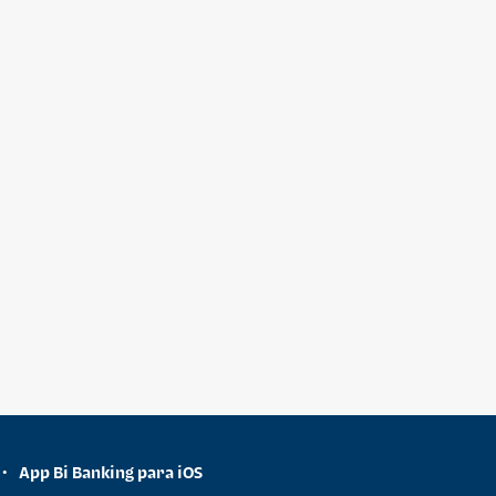
App Bi Banking para iOS
•