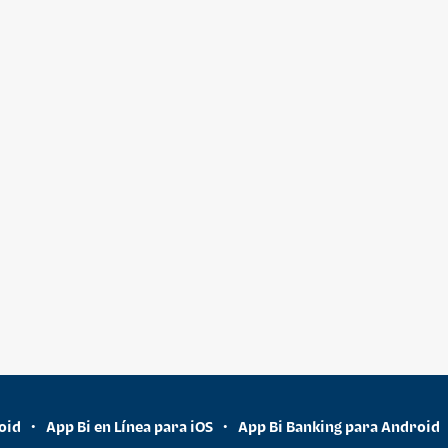
oid
App Bi en Línea para iOS
App Bi Banking para Android
•
•