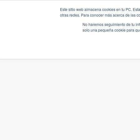
Este sitio web almacena cookies en tu PC. Esta
otras redes. Para conocer más acerca de las coo
No haremos seguimiento de tu info
solo una pequeña cookie para que 