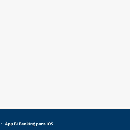
App Bi Banking para iOS
•