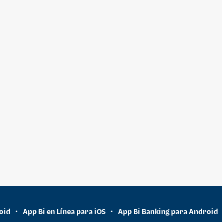
oid
App Bi en Línea para iOS
App Bi Banking para Android
•
•