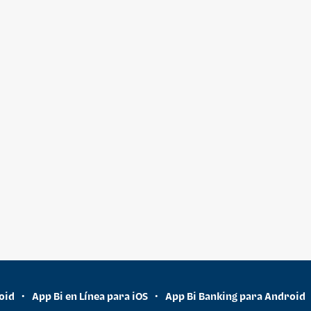
oid
App Bi en Línea para iOS
App Bi Banking para Android
•
•