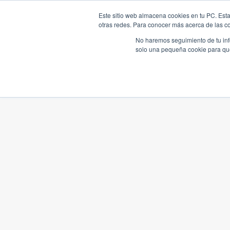
Este sitio web almacena cookies en tu PC. Esta
otras redes. Para conocer más acerca de las coo
No haremos seguimiento de tu info
solo una pequeña cookie para que 