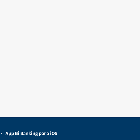
App Bi Banking para iOS
•