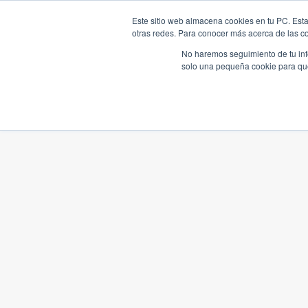
Este sitio web almacena cookies en tu PC. Esta
otras redes. Para conocer más acerca de las coo
No haremos seguimiento de tu info
solo una pequeña cookie para que 