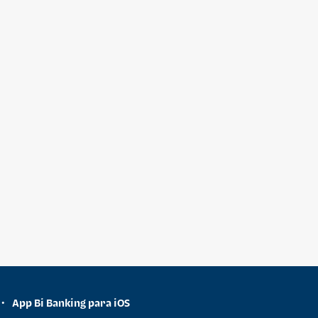
App Bi Banking para iOS
•