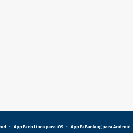
oid
App Bi en Línea para iOS
App Bi Banking para Android
•
•