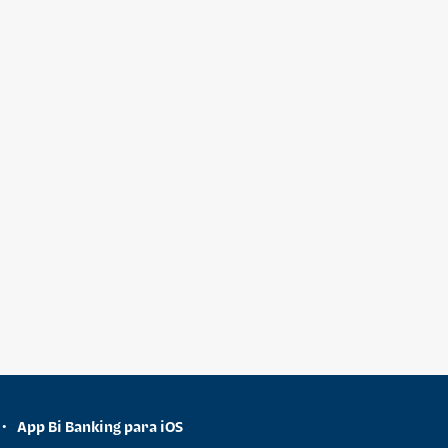
App Bi Banking para iOS
•