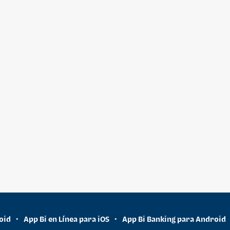
oid
App Bi en Línea para iOS
App Bi Banking para Android
•
•