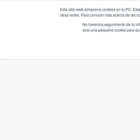
Este sitio web almacena cookies en tu PC. Esta
otras redes. Para conocer más acerca de las coo
No haremos seguimiento de tu info
solo una pequeña cookie para que 