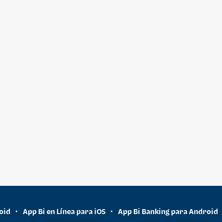
oid
App Bi en Línea para iOS
App Bi Banking para Android
•
•