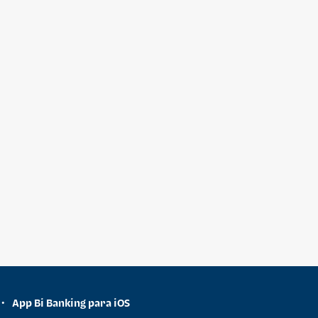
App Bi Banking para iOS
•