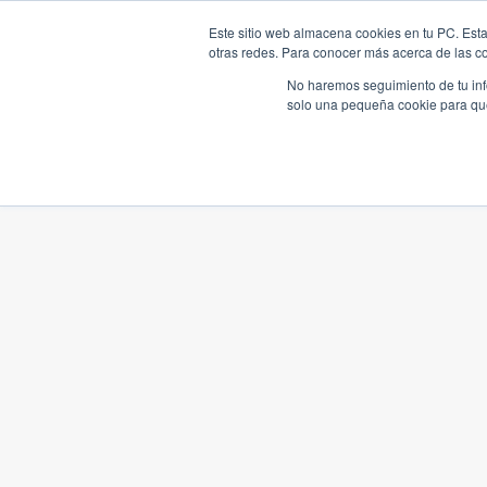
Este sitio web almacena cookies en tu PC. Esta
otras redes. Para conocer más acerca de las coo
No haremos seguimiento de tu info
solo una pequeña cookie para que 