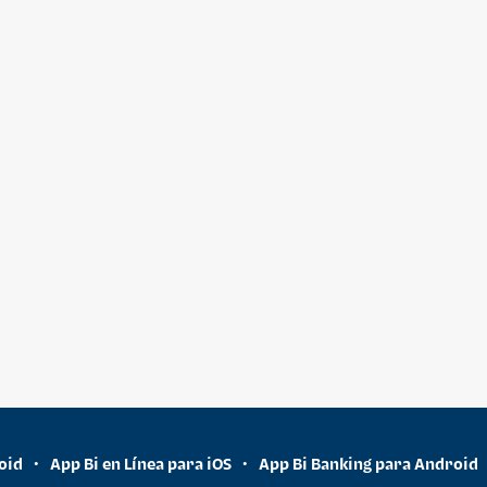
oid
App Bi en Línea para iOS
App Bi Banking para Android
•
•