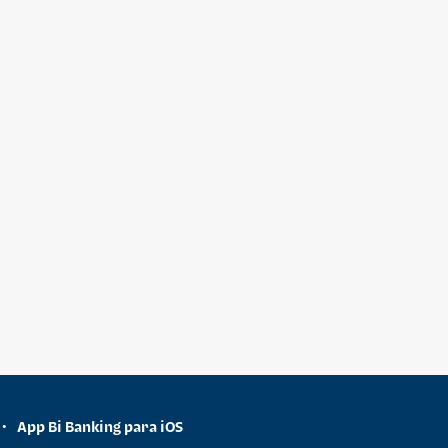
App Bi Banking para iOS
•