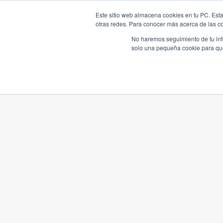
Este sitio web almacena cookies en tu PC. Esta
otras redes. Para conocer más acerca de las coo
No haremos seguimiento de tu info
solo una pequeña cookie para que 