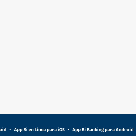
oid
App Bi en Línea para iOS
App Bi Banking para Android
•
•