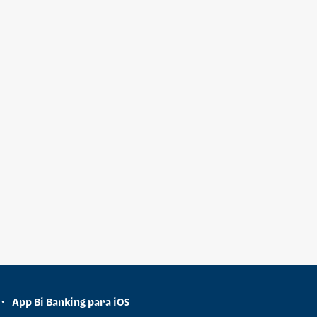
App Bi Banking para iOS
•