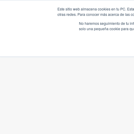
Este sitio web almacena cookies en tu PC. Esta
otras redes. Para conocer más acerca de las coo
No haremos seguimiento de tu info
solo una pequeña cookie para que 