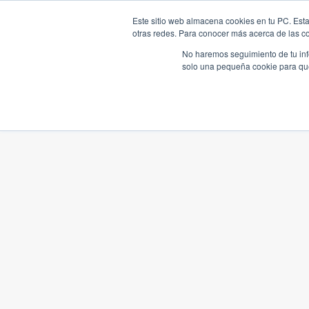
Este sitio web almacena cookies en tu PC. Esta
otras redes. Para conocer más acerca de las coo
No haremos seguimiento de tu info
solo una pequeña cookie para que 