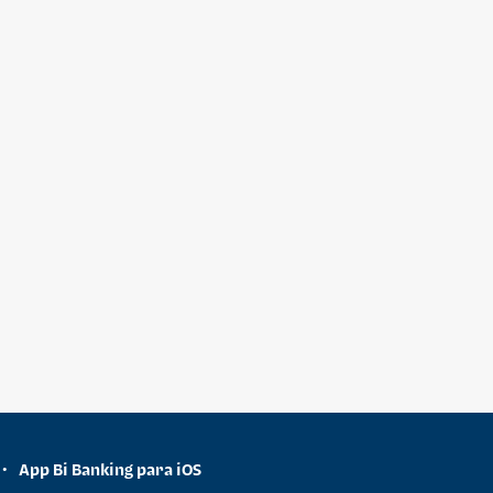
App Bi Banking para iOS
•