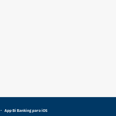
App Bi Banking para iOS
•