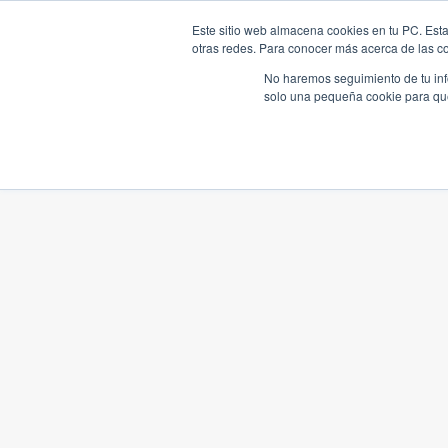
Este sitio web almacena cookies en tu PC. Esta
otras redes. Para conocer más acerca de las coo
No haremos seguimiento de tu info
solo una pequeña cookie para que 