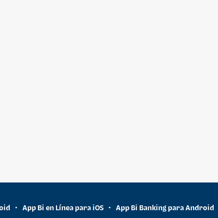
oid
App Bi en Línea para iOS
App Bi Banking para Android
•
•