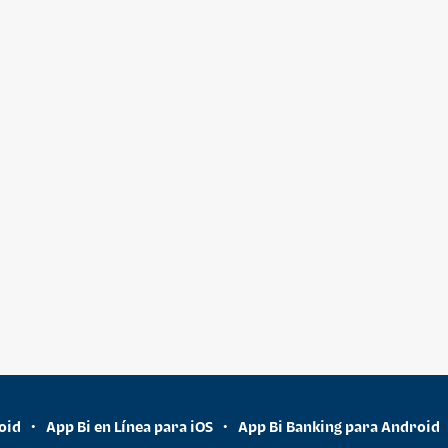
oid
App Bi en Línea para iOS
App Bi Banking para Android
•
•