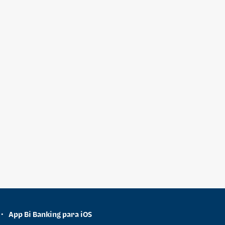
App Bi Banking para iOS
•