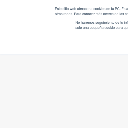
Este sitio web almacena cookies en tu PC. Esta
otras redes. Para conocer más acerca de las coo
No haremos seguimiento de tu info
solo una pequeña cookie para que 