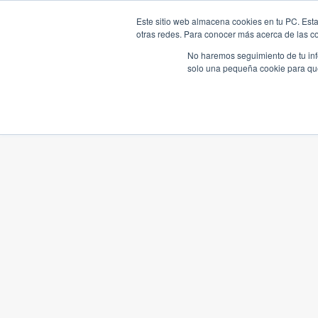
Este sitio web almacena cookies en tu PC. Esta
otras redes. Para conocer más acerca de las coo
No haremos seguimiento de tu info
solo una pequeña cookie para que 