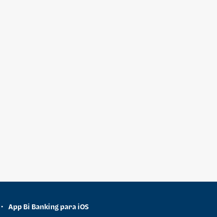
App Bi Banking para iOS
•