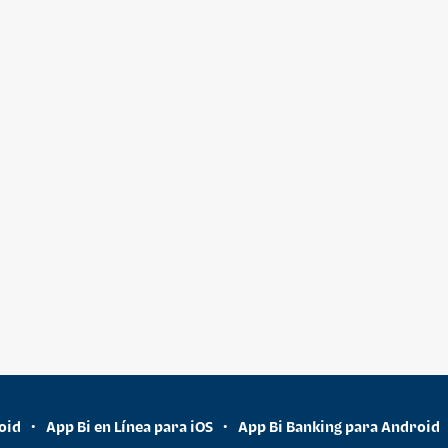
oid
App Bi en Línea para iOS
App Bi Banking para Android
•
•