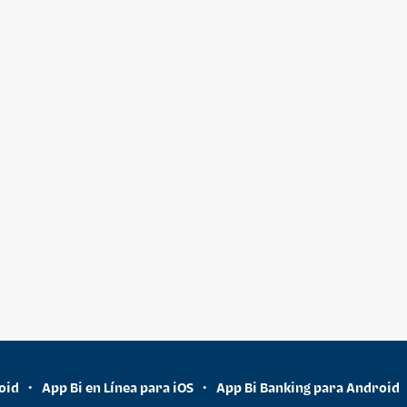
oid
App Bi en Línea para iOS
App Bi Banking para Android
•
•