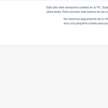
Este sitio web almacena cookies en tu PC. Esta
otras redes. Para conocer más acerca de las coo
No haremos seguimiento de tu info
solo una pequeña cookie para que 