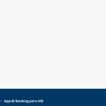
App Bi Banking para iOS
•