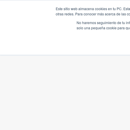
Este sitio web almacena cookies en tu PC. Esta
otras redes. Para conocer más acerca de las coo
No haremos seguimiento de tu info
solo una pequeña cookie para que 