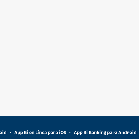
oid
App Bi en Línea para iOS
App Bi Banking para Android
•
•