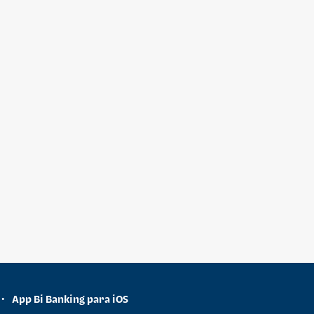
App Bi Banking para iOS
•