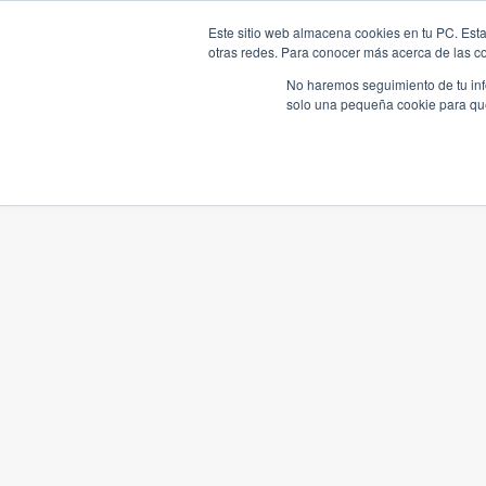
Este sitio web almacena cookies en tu PC. Esta
otras redes. Para conocer más acerca de las coo
No haremos seguimiento de tu info
solo una pequeña cookie para que 