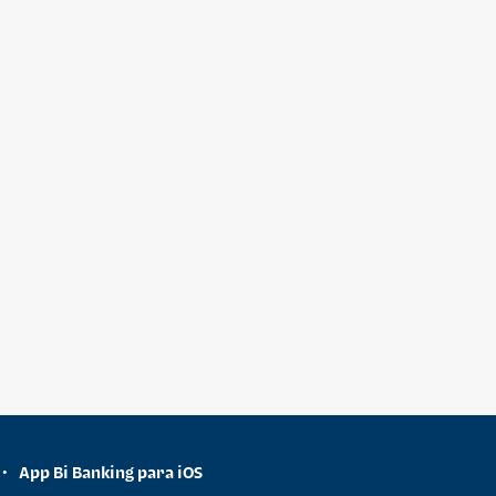
App Bi Banking para iOS
•