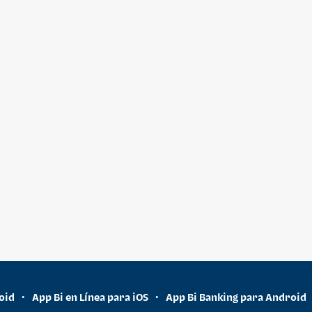
oid
App Bi en Línea para iOS
App Bi Banking para Android
•
•