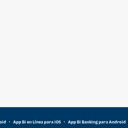
oid
App Bi en Línea para iOS
App Bi Banking para Android
•
•