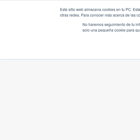
Este sitio web almacena cookies en tu PC. Esta
otras redes. Para conocer más acerca de las coo
No haremos seguimiento de tu info
solo una pequeña cookie para que 