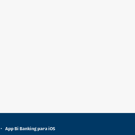
App Bi Banking para iOS
•