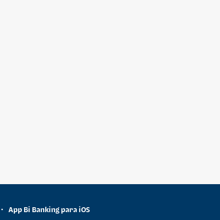
App Bi Banking para iOS
•