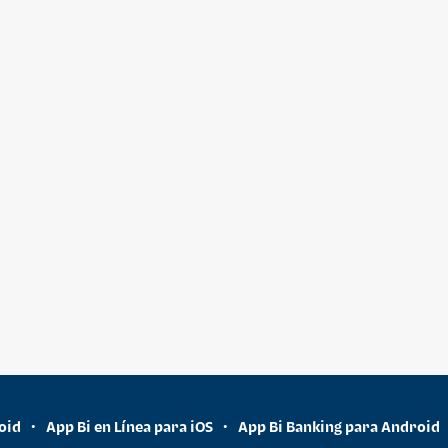
oid
App Bi en Línea para iOS
App Bi Banking para Android
•
•