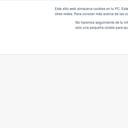
Este sitio web almacena cookies en tu PC. Esta
otras redes. Para conocer más acerca de las coo
No haremos seguimiento de tu info
solo una pequeña cookie para que 