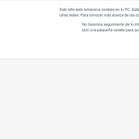
Este sitio web almacena cookies en tu PC. Esta
otras redes. Para conocer más acerca de las coo
No haremos seguimiento de tu info
solo una pequeña cookie para que 