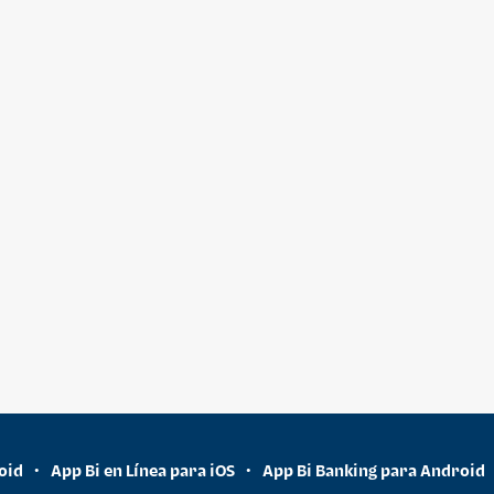
oid
App Bi en Línea para iOS
App Bi Banking para Android
•
•