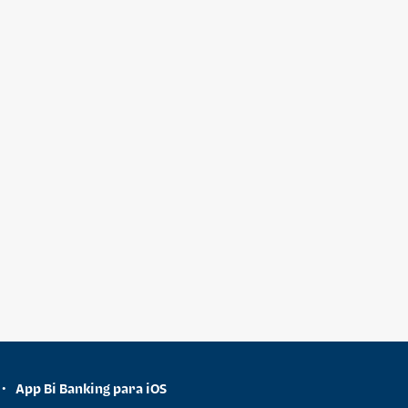
App Bi Banking para iOS
•