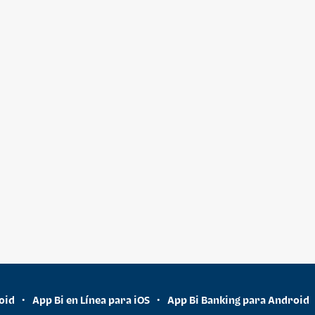
oid
App Bi en Línea para iOS
App Bi Banking para Android
•
•