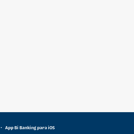
App Bi Banking para iOS
•