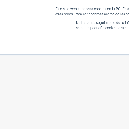
Este sitio web almacena cookies en tu PC. Esta
otras redes. Para conocer más acerca de las coo
No haremos seguimiento de tu info
solo una pequeña cookie para que 