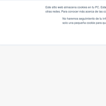
Este sitio web almacena cookies en tu PC. Esta
otras redes. Para conocer más acerca de las coo
No haremos seguimiento de tu info
solo una pequeña cookie para que 