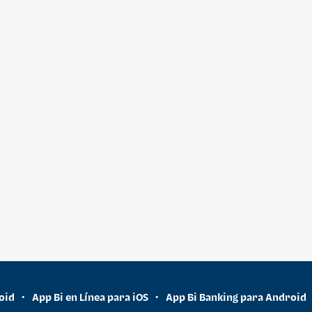
oid
App Bi en Línea para iOS
App Bi Banking para Android
•
•