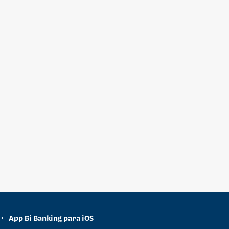
App Bi Banking para iOS
•