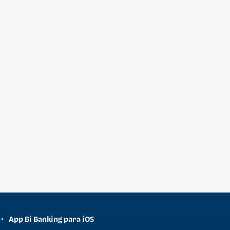
App Bi Banking para iOS
•