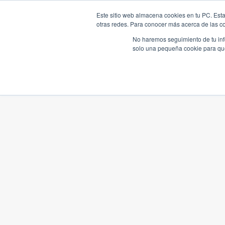
Este sitio web almacena cookies en tu PC. Esta
otras redes. Para conocer más acerca de las coo
No haremos seguimiento de tu info
solo una pequeña cookie para que 