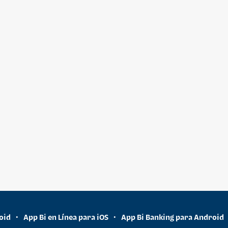
oid
App Bi en Línea para iOS
App Bi Banking para Android
•
•