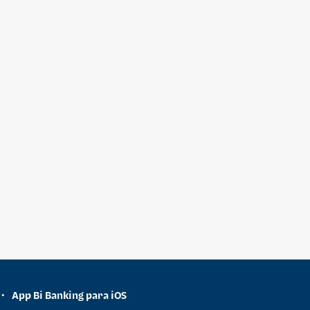
App Bi Banking para iOS
•