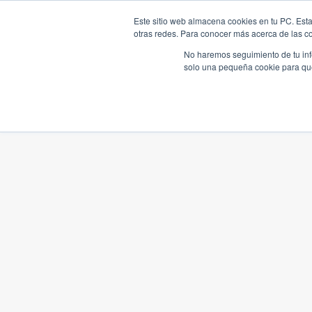
Este sitio web almacena cookies en tu PC. Esta
otras redes. Para conocer más acerca de las coo
No haremos seguimiento de tu info
solo una pequeña cookie para que 