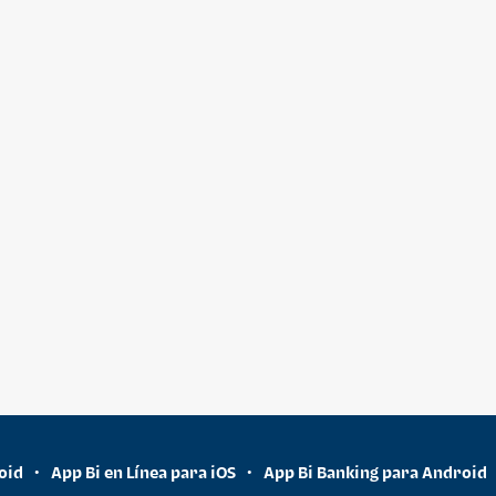
oid
App Bi en Línea para iOS
App Bi Banking para Android
•
•