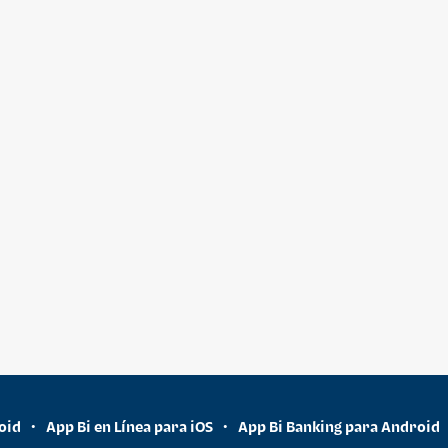
oid
App Bi en Línea para iOS
App Bi Banking para Android
•
•