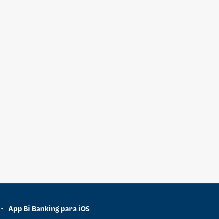
App Bi Banking para iOS
•