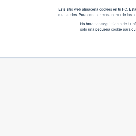
Este sitio web almacena cookies en tu PC. Esta
otras redes. Para conocer más acerca de las coo
No haremos seguimiento de tu info
solo una pequeña cookie para que 