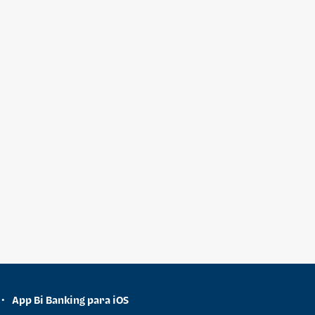
App Bi Banking para iOS
•