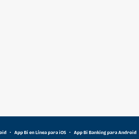
oid
App Bi en Línea para iOS
App Bi Banking para Android
•
•