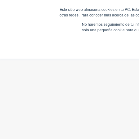
Este sitio web almacena cookies en tu PC. Esta
otras redes. Para conocer más acerca de las coo
No haremos seguimiento de tu info
solo una pequeña cookie para que 