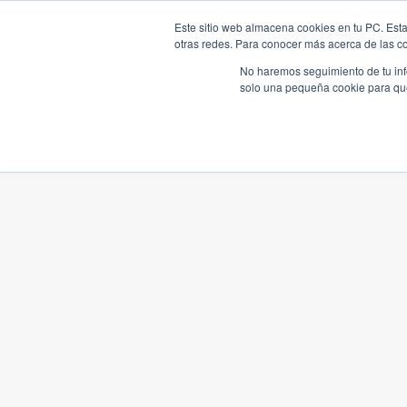
Este sitio web almacena cookies en tu PC. Esta
otras redes. Para conocer más acerca de las coo
No haremos seguimiento de tu info
solo una pequeña cookie para que 