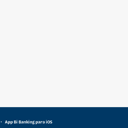
App Bi Banking para iOS
•