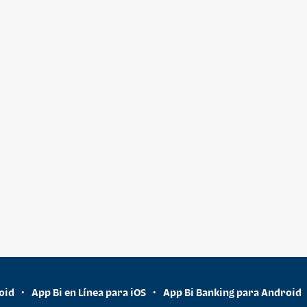
oid
App Bi en Línea para iOS
App Bi Banking para Android
•
•