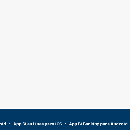
oid
App Bi en Línea para iOS
App Bi Banking para Android
•
•