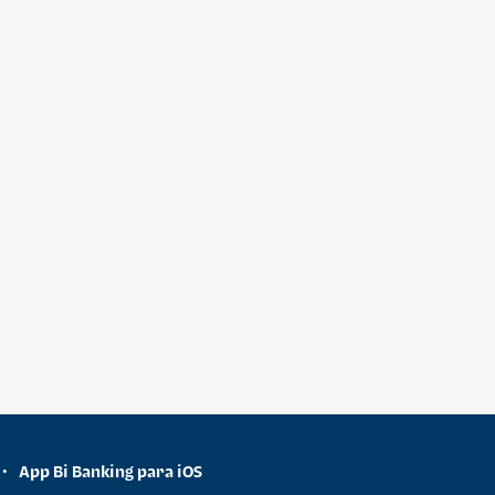
App Bi Banking para iOS
•