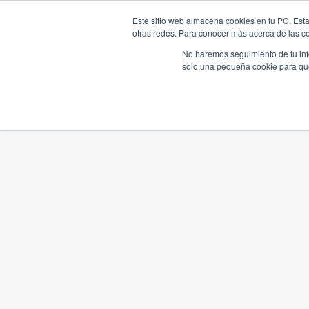
Este sitio web almacena cookies en tu PC. Esta
otras redes. Para conocer más acerca de las coo
No haremos seguimiento de tu info
solo una pequeña cookie para que 