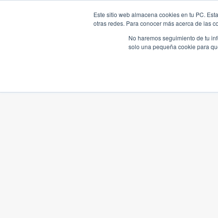
Este sitio web almacena cookies en tu PC. Esta
otras redes. Para conocer más acerca de las coo
No haremos seguimiento de tu info
solo una pequeña cookie para que 