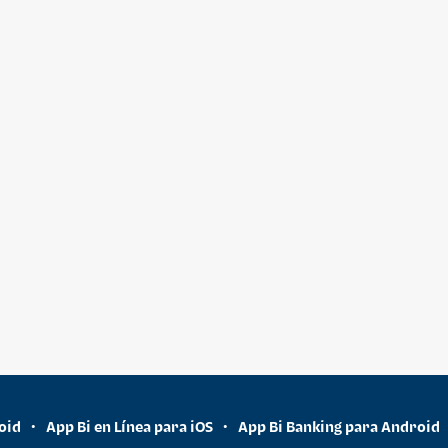
oid
App Bi en Línea para iOS
App Bi Banking para Android
•
•