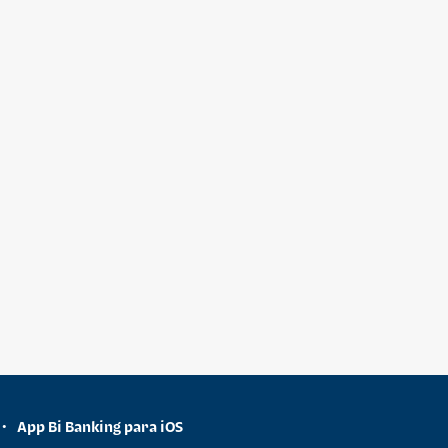
App Bi Banking para iOS
•