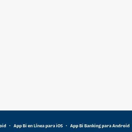
oid
App Bi en Línea para iOS
App Bi Banking para Android
•
•