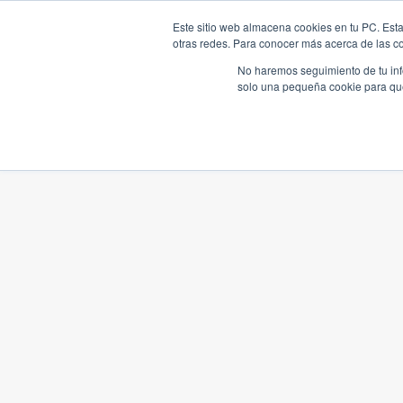
Este sitio web almacena cookies en tu PC. Esta
otras redes. Para conocer más acerca de las coo
No haremos seguimiento de tu info
solo una pequeña cookie para que 