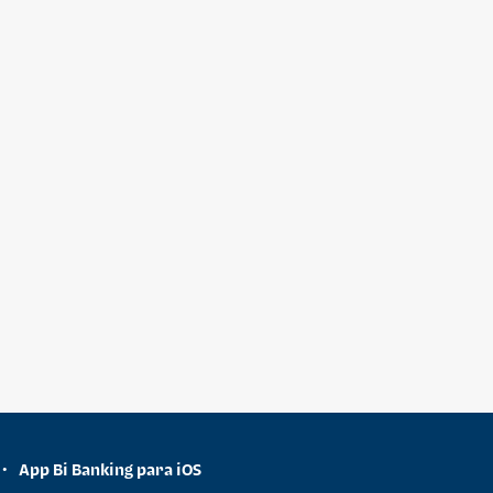
App Bi Banking para iOS
•